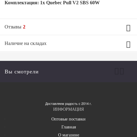
Комплектация:
1x Quebec Pull V2 SBS 60W
Отзывы
2
Наличие на складах
Средняя оценка товара
5
Вы смотрели
улица Дыбенко, 23
Нет в наличии
Оставить
Подробнее о складе
Доставляем радость с 2014 г.
комментарий
ИНФОРМАЦИЯ
Оптовые поставки
Евгений
Главная
26.08.2025 07:48
О магазине