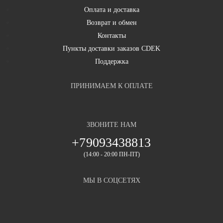
Оплата и доставка
Оценка:
Возврат и обмен
Контакты
Супер. После металлических SBS, как будто подик в руке.
Пункты доставки заказов CDEK
Плата отличная. Спасибо.
Поддержка
ПРИНИМАЕМ К ОПЛАТЕ
Ladomir
03.08.2025 19:11
ЗВОНИТЕ НАМ
Оценка:
+79093438813
(14:00 - 20:00 ПН-ПТ)
Отличный сбс. Лёгкий, компактный, удобная кнопка. Плата
МЫ В СОЦСЕТЯХ
имеет стелс, переворот дисплея. Очень доволен.