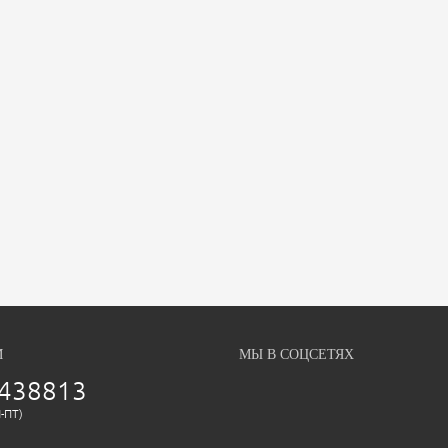
М
МЫ В СОЦСЕТЯХ
438813
Н-ПТ)