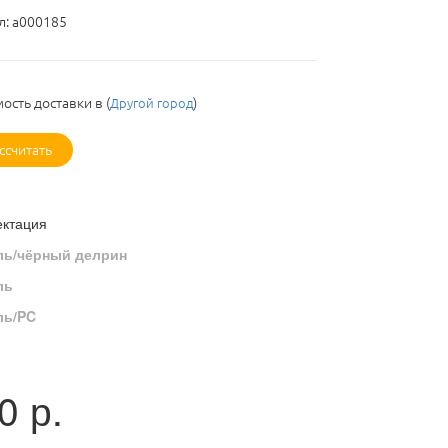
л:
a000185
ость доставки в
(
)
Другой город
ссчитать
ктация
ль/чёрный делрин
ль
ль/PC
0
р.