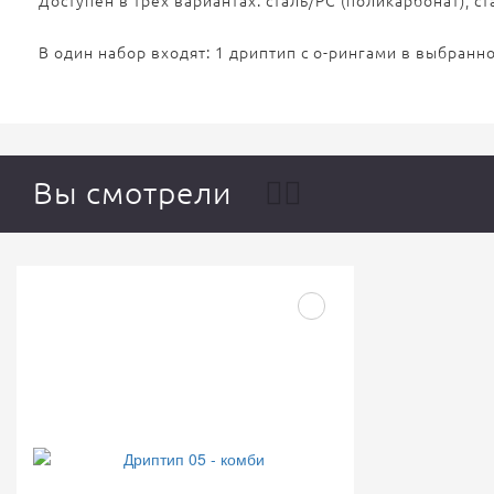
Доступен в трёх вариантах: сталь/PC (поликарбонат), с
В один набор входят: 1 дриптип с о-рингами в выбранн
Вы смотрели