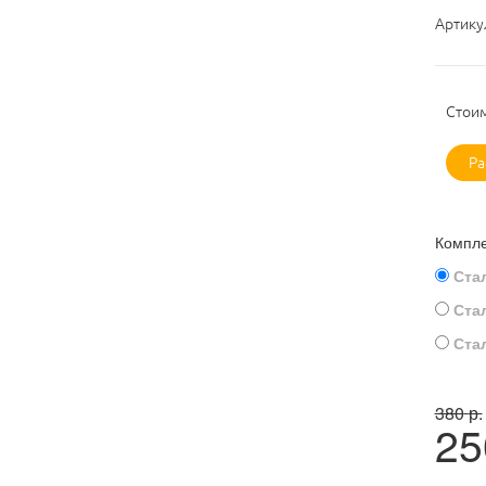
Артику
Стоим
Ра
Компле
Ста
Ста
Ста
380
р.
25