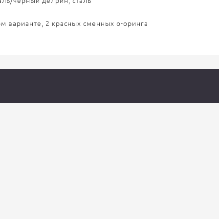
таль/чёрный делрин, сталь
ом варианте, 2 красных сменных о-оринга