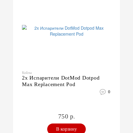
Койлы
2x Испарители DotMod Dotpod
Max Replacement Pod
0
750 р.
В корзину