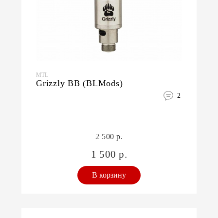
MTL
Grizzly BB (BLMods)
2
2 500 р.
1 500 р.
В корзину