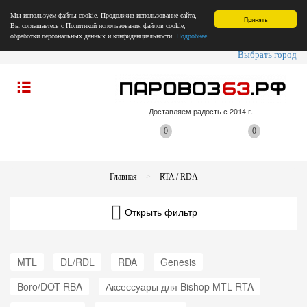
Мы используем файлы cookie. Продолжив использование сайта,
Принять
Вы соглашаетесь с Политикой использования файлов cookie,
обработки персональных данных и конфиденциальности.
Подробнее
Выбрать город
Доставляем радость с 2014 г.
0
0
Главная
RTA / RDA
Открыть фильтр
MTL
DL/RDL
RDA
Genesis
Boro/DOT RBA
Аксессуары для Bishop MTL RTA