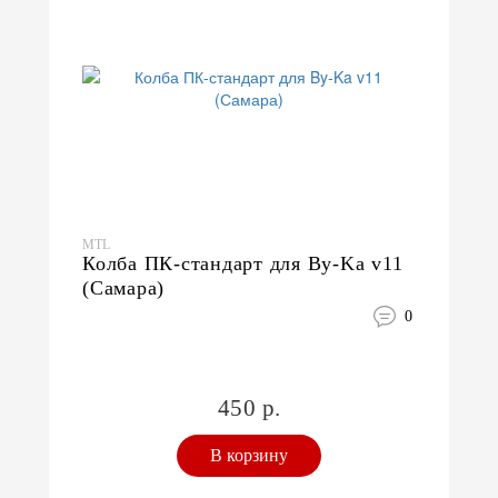
MTL
Колба ПК-стандарт для By-Ka v11
(Самара)
0
450 р.
В корзину